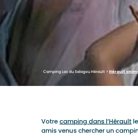
·
Camping Lac du Salagou Hérault
>
Hérault anim
Votre
camping dans l’Hérault
le
amis venus chercher un campin